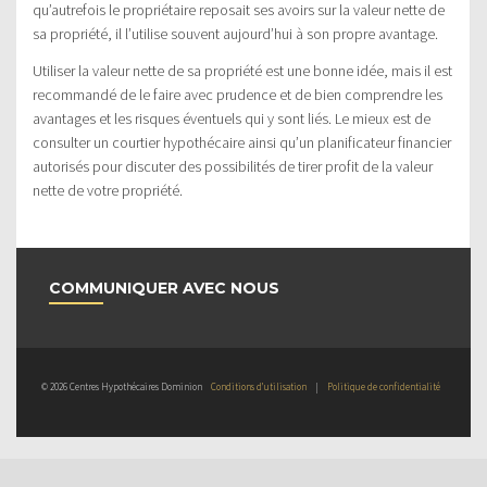
qu’autrefois le propriétaire reposait ses avoirs sur la valeur nette de
sa propriété, il l’utilise souvent aujourd’hui à son propre avantage.
Utiliser la valeur nette de sa propriété est une bonne idée, mais il est
recommandé de le faire avec prudence et de bien comprendre les
avantages et les risques éventuels qui y sont liés. Le mieux est de
consulter un courtier hypothécaire ainsi qu’un planificateur financier
autorisés pour discuter des possibilités de tirer profit de la valeur
nette de votre propriété.
COMMUNIQUER AVEC NOUS
© 2026 Centres Hypothécaires Dominion
Conditions d’utilisation
|
Politique de confidentialité