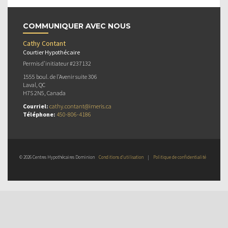
COMMUNIQUER AVEC NOUS
Cathy Contant
Courtier Hypothécaire
Permis d’initiateur #237132
1555 boul. de l'Avenir suite 306
Laval, QC
H7S 2N5, Canada
Courriel:
cathy.contant@imeris.ca
Téléphone:
450-806-4186
© 2026 Centres Hypothécaires Dominion
Conditions d’utilisation
|
Politique de confidentialité